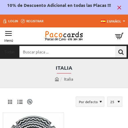
10% de Descuento Adicional en todas las Placas !!!
LOGIN
REGISTRAR
ESPAÑOL
Todas
Buscar
placa
...
ITALIA
Italia
h
o
m
e