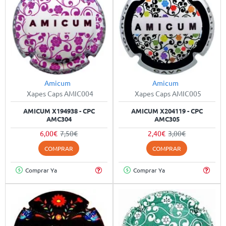
Amicum
Amicum
-20%
-20%
Xapes Caps AMIC004
Xapes Caps AMIC005
AMICUM X194938 - CPC
AMICUM X204119 - CPC
AMC304
AMC305
6,00€
7,50€
2,40€
3,00€
COMPRAR
COMPRAR
Comprar Ya
Comprar Ya