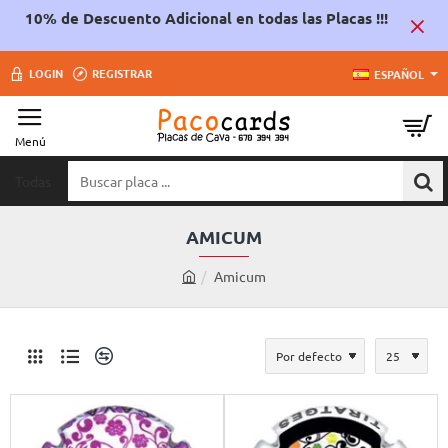
10% de Descuento Adicional en todas las Placas !!!
LOGIN
REGISTRAR
ESPAÑOL
Todas
Buscar
placa
...
AMICUM
Amicum
h
o
m
e