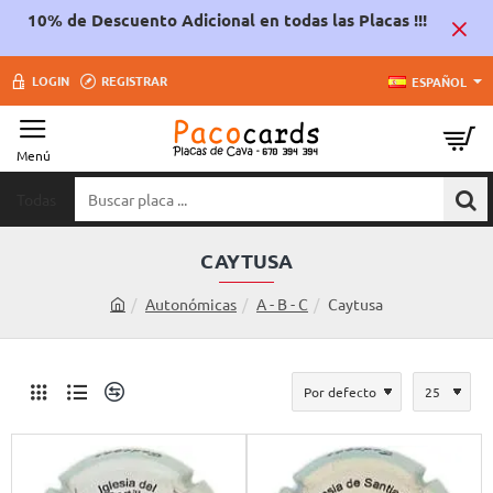
10% de Descuento Adicional en todas las Placas !!!
LOGIN
REGISTRAR
ESPAÑOL
Todas
Buscar
placa
...
CAYTUSA
Autonómicas
A - B - C
Caytusa
h
o
m
e