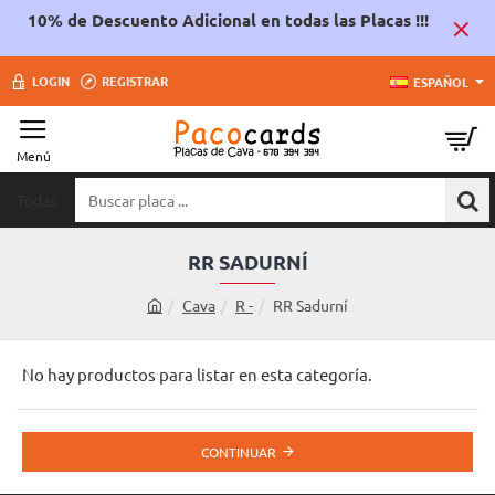
10% de Descuento Adicional en todas las Placas !!!
LOGIN
REGISTRAR
ESPAÑOL
Todas
Buscar
placa
...
RR SADURNÍ
Cava
R -
RR Sadurní
h
o
m
No hay productos para listar en esta categoría.
e
CONTINUAR