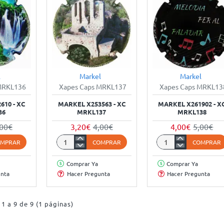
l
Markel
Markel
-20%
-20%
-20
MRKL136
Xapes Caps MRKL137
Xapes Caps MRKL13
610 - XC
MARKEL X253563 - XC
MARKEL X261902 - X
36
MRKL137
MRKL138
,00€
3,20€
4,00€
4,00€
5,00€
OMPRAR
COMPRAR
COMPRAR
Markel
Markel
X253563
X261902
Comprar Ya
Comprar Ya
-
-
unta
Hacer Pregunta
Hacer Pregunta
XC
XC
MRKL137
MRKL138
1 a 9 de 9 (1 páginas)