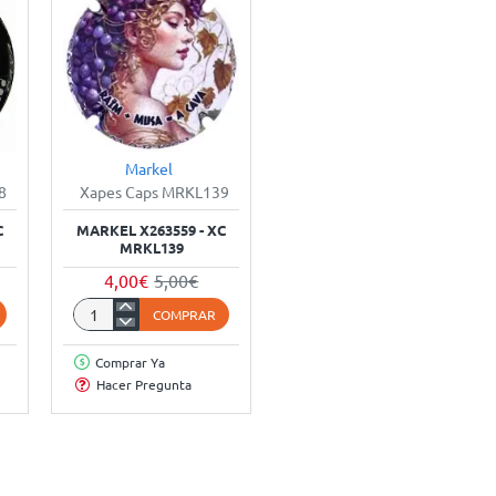
Markel
%
-20%
8
Xapes Caps MRKL139
C
MARKEL X263559 - XC
MRKL139
4,00€
5,00€
COMPRAR
Markel
X263559
Comprar Ya
-
Hacer Pregunta
XC
MRKL139