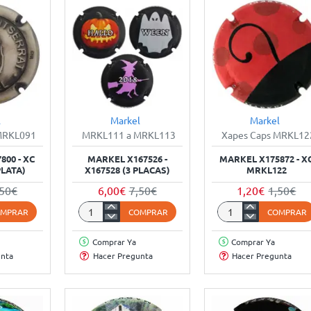
l
Markel
Markel
-20%
-20%
-20
MRKL091
MRKL111 a MRKL113
Xapes Caps MRKL12
800 - XC
MARKEL X167526 -
MARKEL X175872 - X
PLATA)
X167528 (3 PLACAS)
MRKL122
,50€
6,00€
7,50€
1,20€
1,50€
OMPRAR
COMPRAR
COMPRAR
Markel
Markel
X167526
X175872
Comprar Ya
Comprar Ya
-
-
unta
Hacer Pregunta
Hacer Pregunta
X167528
XC
(3
MRKL122
Placas)