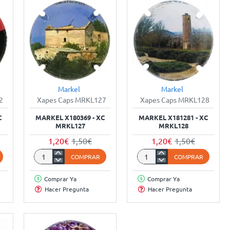
Markel
Markel
%
-20%
-20%
2
Xapes Caps MRKL127
Xapes Caps MRKL128
C
MARKEL X180369 - XC
MARKEL X181281 - XC
MRKL127
MRKL128
1,20€
1,50€
1,20€
1,50€
COMPRAR
COMPRAR
Markel
Markel
X180369
X181281
Comprar Ya
Comprar Ya
-
-
Hacer Pregunta
Hacer Pregunta
XC
XC
MRKL127
MRKL128