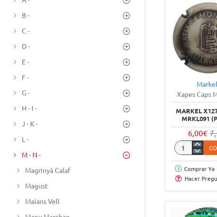
B -
C -
D -
E -
F -
Marke
G -
Xapes Caps 
H - I -
MARKEL X127
MRKL091 (
J - K -
6,00€
7
L -
C
Markel
M - N -
X127800
Comprar Ya
Magrinyà Calaf
-
Hacer Preg
XC
Magust
MRKL091
Maians Vell
(Plata)
Manu Marchan