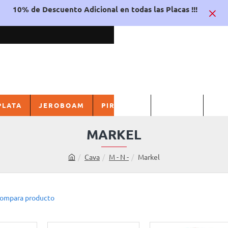
10% de Descuento Adicional en todas las Placas !!!
PLATA
JEROBOAM
PIRULAS
FRANCIA
ITA
MARKEL
Cava
M - N -
Markel
h
o
m
e
ompara producto