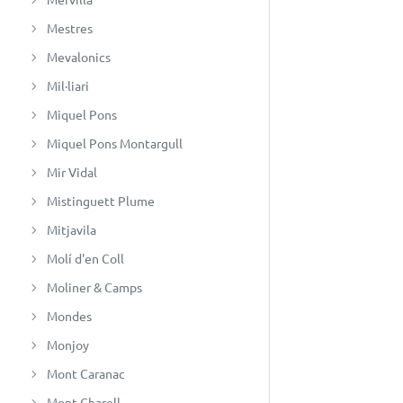
Mestres
Mevalonics
Mil·liari
Miquel Pons
Miquel Pons Montargull
Mir Vidal
Mistinguett Plume
Mitjavila
Molí d'en Coll
Moliner & Camps
Mondes
Monjoy
Mont Caranac
Mont Charell