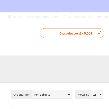
ENTRAR
CREARTE UNA CUENTA
LISTA DESEOS
COMPARAR
0 producto(s) - 0,00€
LIA
INTERNACIONAL
MUSELET CERVEZA
Ordenar por
Mostrar: