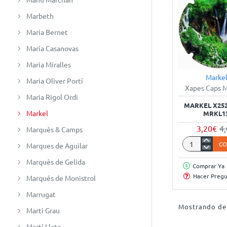
Marbeth
Maria Bernet
Maria Casanovas
Maria Miralles
Marke
Maria Oliver Portí
Xapes Caps 
Maria Rigol Ordi
MARKEL X252
Markel
MRKL1
3,20€
4
Marquès & Camps
C
Marques de Aguilar
Markel
X252610
Marquès de Gelida
Comprar Ya
-
Hacer Preg
Marqués de Monistrol
XC
MRKL136
Marrugat
Mostrando de 
Marti Grau
Martí Llata