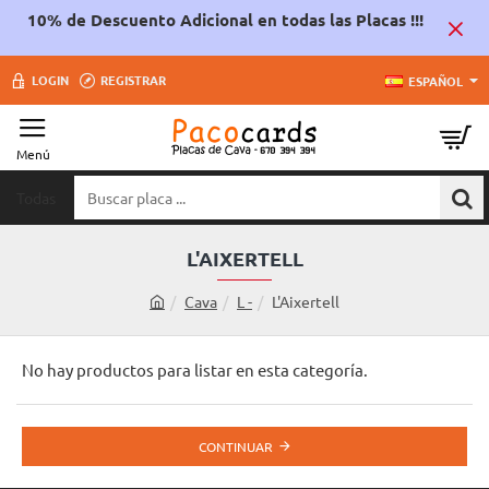
10% de Descuento Adicional en todas las Placas !!!
LOGIN
REGISTRAR
ESPAÑOL
Todas
Buscar
placa
...
L'AIXERTELL
Cava
L -
L'Aixertell
h
o
m
No hay productos para listar en esta categoría.
e
CONTINUAR