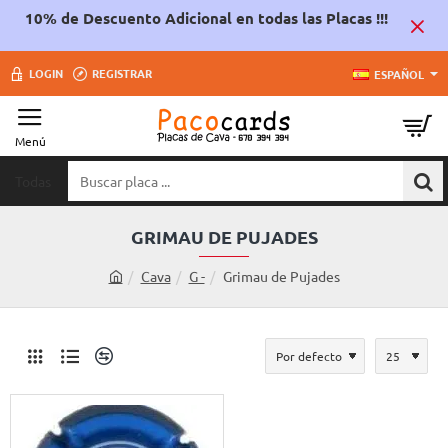
10% de Descuento Adicional en todas las Placas !!!
LOGIN
REGISTRAR
ESPAÑOL
Todas
Buscar
placa
...
GRIMAU DE PUJADES
Cava
G -
Grimau de Pujades
h
o
m
e