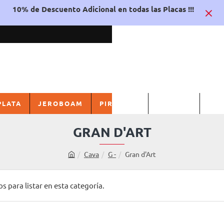
10% de Descuento Adicional en todas las Placas !!!
PLATA
JEROBOAM
PIRULAS
FRANCIA
ITA
GRAN D'ART
Cava
G -
Gran d'Art
h
o
m
 para listar en esta categoría.
e