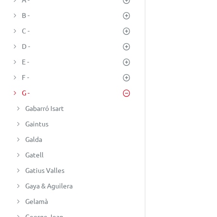
B -
C -
D -
E -
F -
G -
Gabarró Isart
Gaintus
Galda
Gatell
Gatius Valles
Gaya & Aguilera
Gelamà
George Jean