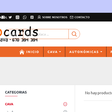
SOBRE NOSOTROS
CONTACTO
AÑOL
Todas
Buscar
placa
...
INICIO
CAVA
AUTONÓMICAS
CATEGORIAS
No hay productos
CAVA
A -