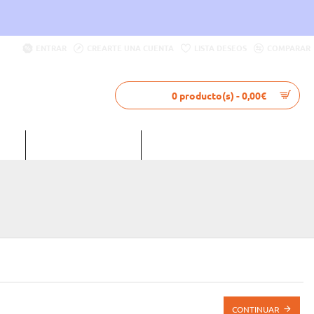
ENTRAR
CREARTE UNA CUENTA
LISTA DESEOS
COMPARAR
0 producto(s) - 0,00€
LIA
INTERNACIONAL
MUSELET CERVEZA
CONTINUAR