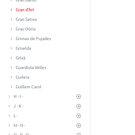
Gran d'Art
Gran Sativa
Grau Dòria
Grimau de Pujades
Griselda
Grivà
Guardiola Velles
Guilera
Guillem Carol
H - I -
J - K -
L -
M - N -
O - P - Q -