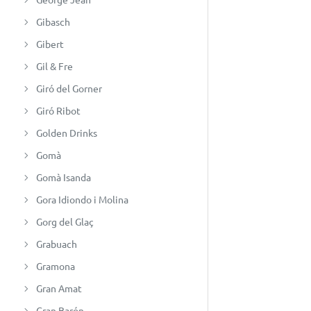
Gibasch
Gibert
Gil & Fre
Giró del Gorner
Giró Ribot
Golden Drinks
Gomà
Gomà Isanda
Gora Idiondo i Molina
Gorg del Glaç
Grabuach
Gramona
Gran Amat
Gran Barón