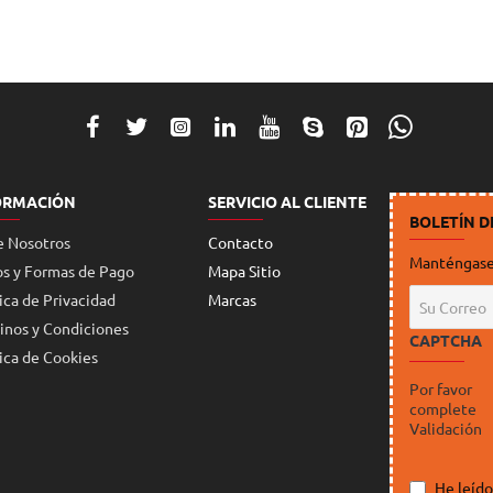
ORMACIÓN
SERVICIO AL CLIENTE
BOLETÍN D
e Nosotros
Contacto
Manténgase 
os y Formas de Pago
Mapa Sitio
Su
ica de Privacidad
Marcas
Correo
inos y Condiciones
CAPTCHA
ica de Cookies
Por favor
complete
Validación
He leído