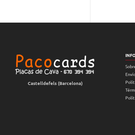
INF
Sobr
Enví
Polít
Castelldefels (Barcelona)
Térm
Polít