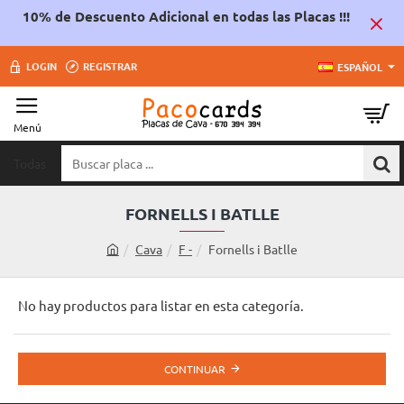
10% de Descuento Adicional en todas las Placas !!!
LOGIN
REGISTRAR
ESPAÑOL
Todas
Buscar
placa
...
FORNELLS I BATLLE
Cava
F -
Fornells i Batlle
h
o
m
No hay productos para listar en esta categoría.
e
CONTINUAR