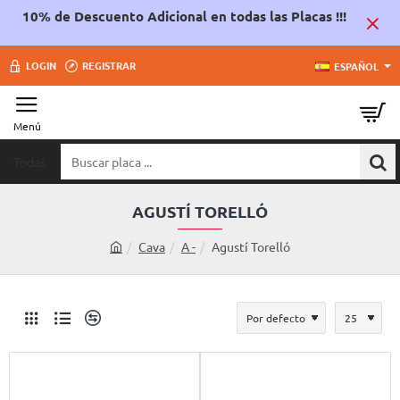
10% de Descuento Adicional en todas las Placas !!!
LOGIN
REGISTRAR
ESPAÑOL
Todas
Buscar
placa
...
AGUSTÍ TORELLÓ
Cava
A -
Agustí Torelló
h
o
m
e