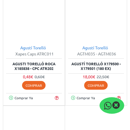
Agustí Torelló
Agustí Torelló
-20%
-20%
Xapes Caps ATRC011
AGTM035 - AGTM036
AGUSTI TORELLÓ ROCA
AGUSTÍ TORELLÓ X179500 -
X185838 - CPC ATR202
X179501 (180 EX)
0,48€
0,60€
18,00€
22,50€
COMPRAR
COMPRAR
Comprar Ya
Comprar Ya